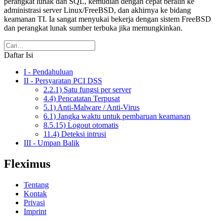
perangkat lunak dan SQL, kemudian dengan cepat beralih ke
administrasi server Linux/FreeBSD, dan akhirnya ke bidang
keamanan TI. Ia sangat menyukai bekerja dengan sistem FreeBSD
dan perangkat lunak sumber terbuka jika memungkinkan.
Daftar Isi
I - Pendahuluan
II - Persyaratan PCI DSS
2.2.1) Satu fungsi per server
4.4) Pencatatan Terpusat
5.1) Anti-Malware / Anti-Virus
6.1) Jangka waktu untuk pembaruan keamanan
8.5.15) Logout otomatis
11.4) Deteksi intrusi
III - Umpan Balik
Fleximus
Tentang
Kontak
Privasi
Imprint