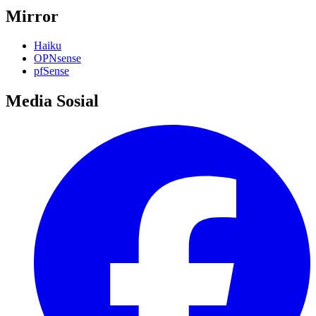
Mirror
Haiku
OPNsense
pfSense
Media Sosial