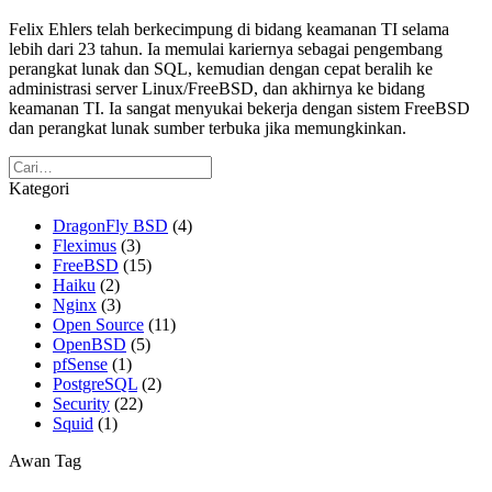
Felix Ehlers telah berkecimpung di bidang keamanan TI selama
lebih dari 23 tahun. Ia memulai kariernya sebagai pengembang
perangkat lunak dan SQL, kemudian dengan cepat beralih ke
administrasi server Linux/FreeBSD, dan akhirnya ke bidang
keamanan TI. Ia sangat menyukai bekerja dengan sistem FreeBSD
dan perangkat lunak sumber terbuka jika memungkinkan.
Kategori
DragonFly BSD
(4)
Fleximus
(3)
FreeBSD
(15)
Haiku
(2)
Nginx
(3)
Open Source
(11)
OpenBSD
(5)
pfSense
(1)
PostgreSQL
(2)
Security
(22)
Squid
(1)
Awan Tag