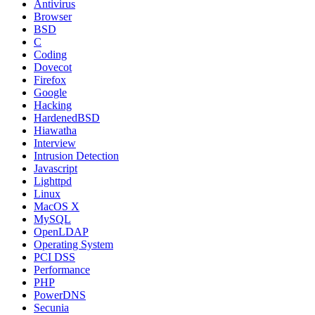
Antivirus
Browser
BSD
C
Coding
Dovecot
Firefox
Google
Hacking
HardenedBSD
Hiawatha
Interview
Intrusion Detection
Javascript
Lighttpd
Linux
MacOS X
MySQL
OpenLDAP
Operating System
PCI DSS
Performance
PHP
PowerDNS
Secunia