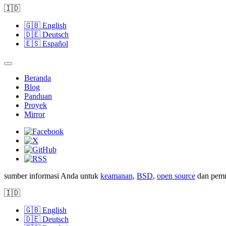
🇮🇩
🇬🇧
English
🇩🇪
Deutsch
🇪🇸
Español
Beranda
Blog
Panduan
Proyek
Mirror
sumber informasi Anda untuk
keamanan
,
BSD
,
open source
dan pemr
🇮🇩
🇬🇧
English
🇩🇪
Deutsch