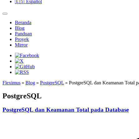
🇪🇸
Español
Beranda
Blog
Panduan
Proyek
Mirror
Fleximus
»
Blog
»
PostgreSQL
» PostgreSQL dan Keamanan Total p
PostgreSQL
PostgreSQL dan Keamanan Total pada Database