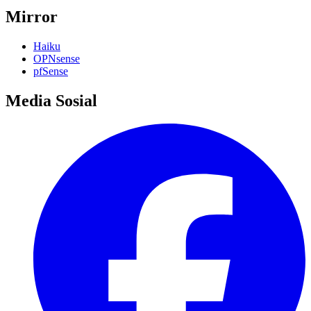
Mirror
Haiku
OPNsense
pfSense
Media Sosial