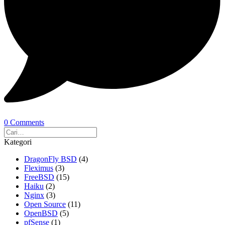
0 Comments
Kategori
DragonFly BSD
(4)
Fleximus
(3)
FreeBSD
(15)
Haiku
(2)
Nginx
(3)
Open Source
(11)
OpenBSD
(5)
pfSense
(1)