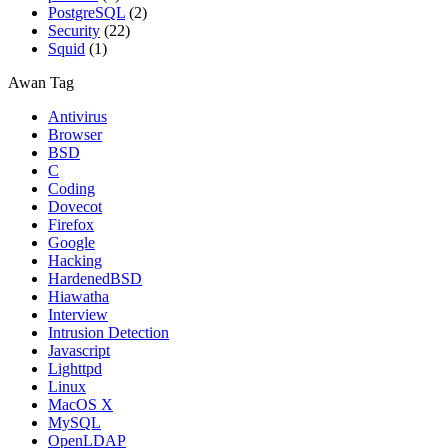
PostgreSQL
(2)
Security
(22)
Squid
(1)
Awan Tag
Antivirus
Browser
BSD
C
Coding
Dovecot
Firefox
Google
Hacking
HardenedBSD
Hiawatha
Interview
Intrusion Detection
Javascript
Lighttpd
Linux
MacOS X
MySQL
OpenLDAP