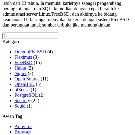
lebih dari 23 tahun. Ia memulai kariernya sebagai pengembang
perangkat lunak dan SQL, kemudian dengan cepat beralih ke
administrasi server Linux/FreeBSD, dan akhirnya ke bidang
keamanan TI. Ia sangat menyukai bekerja dengan sistem FreeBSD
dan perangkat lunak sumber terbuka jika memungkinkan.
Kategori
DragonFly BSD
(4)
Fleximus
(3)
FreeBSD
(15)
Haiku
(2)
Nginx
(3)
Open Source
(11)
OpenBSD
(5)
pfSense
(1)
PostgreSQL
(2)
Security
(22)
Squid
(1)
Awan Tag
Antivirus
Browser