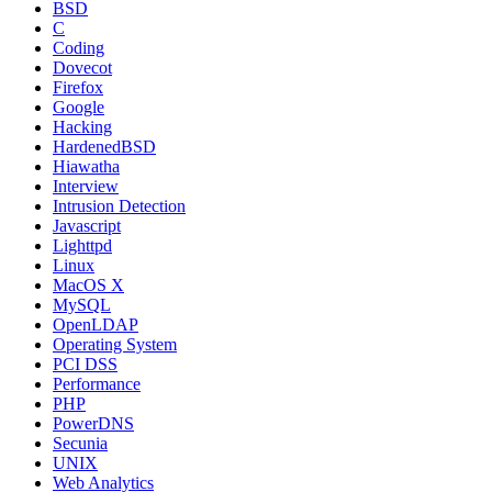
BSD
C
Coding
Dovecot
Firefox
Google
Hacking
HardenedBSD
Hiawatha
Interview
Intrusion Detection
Javascript
Lighttpd
Linux
MacOS X
MySQL
OpenLDAP
Operating System
PCI DSS
Performance
PHP
PowerDNS
Secunia
UNIX
Web Analytics