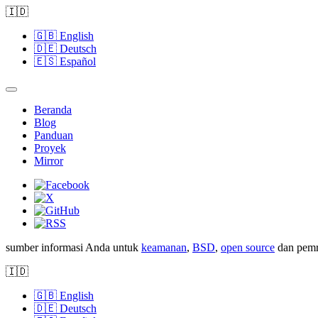
🇮🇩
🇬🇧
English
🇩🇪
Deutsch
🇪🇸
Español
Beranda
Blog
Panduan
Proyek
Mirror
sumber informasi Anda untuk
keamanan
,
BSD
,
open source
dan pemr
🇮🇩
🇬🇧
English
🇩🇪
Deutsch