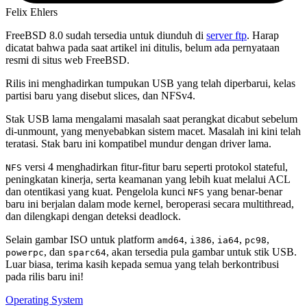
Felix Ehlers
FreeBSD 8.0 sudah tersedia untuk diunduh di
server ftp
. Harap
dicatat bahwa pada saat artikel ini ditulis, belum ada pernyataan
resmi di situs web FreeBSD.
Rilis ini menghadirkan tumpukan USB yang telah diperbarui, kelas
partisi baru yang disebut slices, dan NFSv4.
Stak USB lama mengalami masalah saat perangkat dicabut sebelum
di-unmount, yang menyebabkan sistem macet. Masalah ini kini telah
teratasi. Stak baru ini kompatibel mundur dengan driver lama.
versi 4 menghadirkan fitur-fitur baru seperti protokol stateful,
NFS
peningkatan kinerja, serta keamanan yang lebih kuat melalui ACL
dan otentikasi yang kuat. Pengelola kunci
yang benar-benar
NFS
baru ini berjalan dalam mode kernel, beroperasi secara multithread,
dan dilengkapi dengan deteksi deadlock.
Selain gambar ISO untuk platform
,
,
,
,
amd64
i386
ia64
pc98
, dan
, akan tersedia pula gambar untuk stik USB.
powerpc
sparc64
Luar biasa, terima kasih kepada semua yang telah berkontribusi
pada rilis baru ini!
Operating System