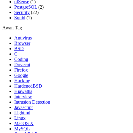
pfSense
(1)
PostgreSQL
(2)
Security
(22)
Squid
(1)
Awan Tag
Antivirus
Browser
BSD
C
Coding
Dovecot
Firefox
Google
Hacking
HardenedBSD
Hiawatha
Interview
Intrusion Detection
Javascript
Lighttpd
Linux
MacOS X
MySQL