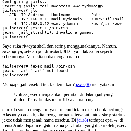
3
4
jailserver# jexec 
1
jexec: jail_attach
(
1
)
Saya suka riwayat shell dan sering menggunakannya. Namun,
sayangnya, setelah jail di-restart, JID-nya tidak sama seperti
sebelumnya. Mari kita coba dengan nama.
jexec: jail 
"mail"
Mengapa jail tersebut tidak ditemukan?
jexec(8)
menyatakan
Utilitas jexec menjalankan perintah di dalam jail yang
diidentifikasi berdasarkan JID atau namanya.
dan kita sudah mengaturnya di rc.conf tetapi masih tidak berfungsi.
Alasannya adalah, kita mengatur nama tersebut untuk skrip startup.
jexec tidak mengenali nama tersebut. Di
jail(8)
terdapat opsi
di
-n
mana Anda dapat mengatur nama jail. Itulah yang dicari oleh jexec.
Jadi, kita perlu mengatur
seperti ini:
/etc/rc.conf