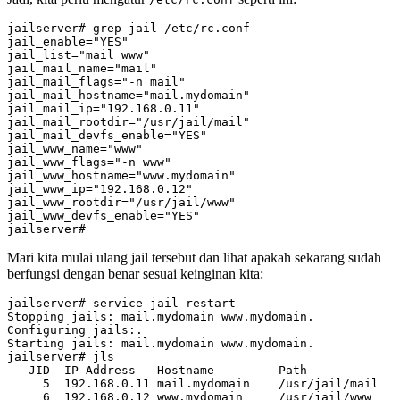
jail_enable
=
"YES"
jail_list
=
"mail www"
jail_mail_name
=
"mail"
jail_mail_flags
=
"-n mail"
jail_mail_hostname
=
"mail.mydomain"
jail_mail_ip
=
"192.168.0.11"
jail_mail_rootdir
=
"/usr/jail/mail"
jail_mail_devfs_enable
=
"YES"
jail_www_name
=
"www"
jail_www_flags
=
"-n www"
jail_www_hostname
=
"www.mydomain"
jail_www_ip
=
"192.168.0.12"
jail_www_rootdir
=
"/usr/jail/www"
jail_www_devfs_enable
=
"YES"
Mari kita mulai ulang jail tersebut dan lihat apakah sekarang sudah
berfungsi dengan benar sesuai keinginan kita:
5
6