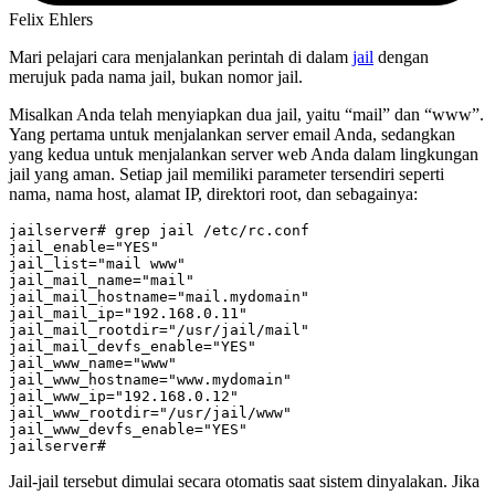
Felix Ehlers
Mari pelajari cara menjalankan perintah di dalam
jail
dengan
merujuk pada nama jail, bukan nomor jail.
Misalkan Anda telah menyiapkan dua jail, yaitu “mail” dan “www”.
Yang pertama untuk menjalankan server email Anda, sedangkan
yang kedua untuk menjalankan server web Anda dalam lingkungan
jail yang aman. Setiap jail memiliki parameter tersendiri seperti
nama, nama host, alamat IP, direktori root, dan sebagainya:
jail_enable
=
"YES"
jail_list
=
"mail www"
jail_mail_name
=
"mail"
jail_mail_hostname
=
"mail.mydomain"
jail_mail_ip
=
"192.168.0.11"
jail_mail_rootdir
=
"/usr/jail/mail"
jail_mail_devfs_enable
=
"YES"
jail_www_name
=
"www"
jail_www_hostname
=
"www.mydomain"
jail_www_ip
=
"192.168.0.12"
jail_www_rootdir
=
"/usr/jail/www"
jail_www_devfs_enable
=
"YES"
Jail-jail tersebut dimulai secara otomatis saat sistem dinyalakan. Jika