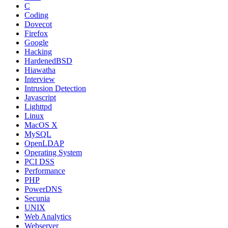
C
Coding
Dovecot
Firefox
Google
Hacking
HardenedBSD
Hiawatha
Interview
Intrusion Detection
Javascript
Lighttpd
Linux
MacOS X
MySQL
OpenLDAP
Operating System
PCI DSS
Performance
PHP
PowerDNS
Secunia
UNIX
Web Analytics
Webserver