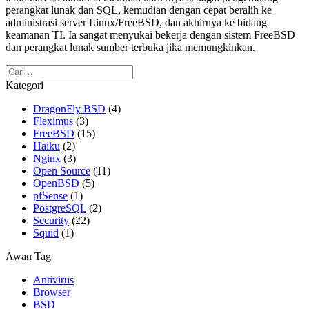
perangkat lunak dan SQL, kemudian dengan cepat beralih ke
administrasi server Linux/FreeBSD, dan akhirnya ke bidang
keamanan TI. Ia sangat menyukai bekerja dengan sistem FreeBSD
dan perangkat lunak sumber terbuka jika memungkinkan.
Kategori
DragonFly BSD
(4)
Fleximus
(3)
FreeBSD
(15)
Haiku
(2)
Nginx
(3)
Open Source
(11)
OpenBSD
(5)
pfSense
(1)
PostgreSQL
(2)
Security
(22)
Squid
(1)
Awan Tag
Antivirus
Browser
BSD