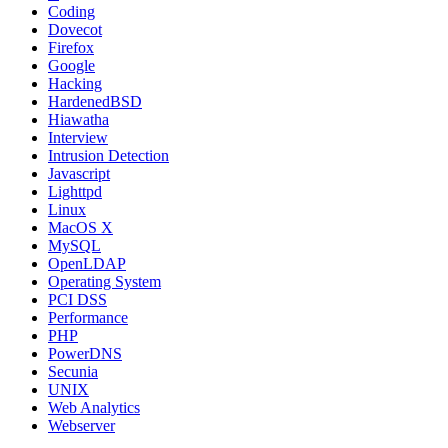
Coding
Dovecot
Firefox
Google
Hacking
HardenedBSD
Hiawatha
Interview
Intrusion Detection
Javascript
Lighttpd
Linux
MacOS X
MySQL
OpenLDAP
Operating System
PCI DSS
Performance
PHP
PowerDNS
Secunia
UNIX
Web Analytics
Webserver