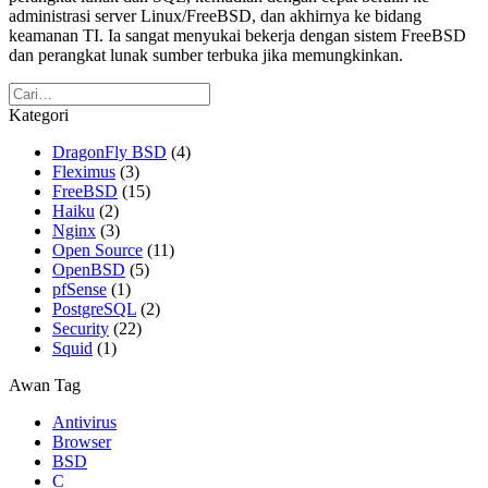
administrasi server Linux/FreeBSD, dan akhirnya ke bidang
keamanan TI. Ia sangat menyukai bekerja dengan sistem FreeBSD
dan perangkat lunak sumber terbuka jika memungkinkan.
Kategori
DragonFly BSD
(4)
Fleximus
(3)
FreeBSD
(15)
Haiku
(2)
Nginx
(3)
Open Source
(11)
OpenBSD
(5)
pfSense
(1)
PostgreSQL
(2)
Security
(22)
Squid
(1)
Awan Tag
Antivirus
Browser
BSD
C