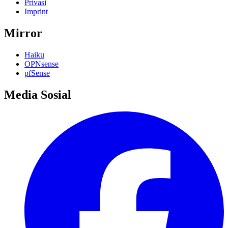
Privasi
Imprint
Mirror
Haiku
OPNsense
pfSense
Media Sosial