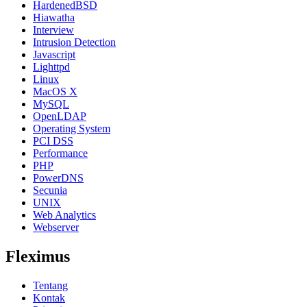
HardenedBSD
Hiawatha
Interview
Intrusion Detection
Javascript
Lighttpd
Linux
MacOS X
MySQL
OpenLDAP
Operating System
PCI DSS
Performance
PHP
PowerDNS
Secunia
UNIX
Web Analytics
Webserver
Fleximus
Tentang
Kontak