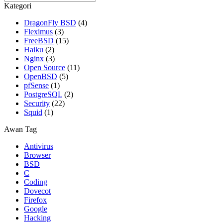
Kategori
DragonFly BSD
(4)
Fleximus
(3)
FreeBSD
(15)
Haiku
(2)
Nginx
(3)
Open Source
(11)
OpenBSD
(5)
pfSense
(1)
PostgreSQL
(2)
Security
(22)
Squid
(1)
Awan Tag
Antivirus
Browser
BSD
C
Coding
Dovecot
Firefox
Google
Hacking