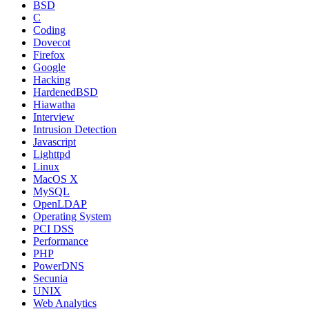
BSD
C
Coding
Dovecot
Firefox
Google
Hacking
HardenedBSD
Hiawatha
Interview
Intrusion Detection
Javascript
Lighttpd
Linux
MacOS X
MySQL
OpenLDAP
Operating System
PCI DSS
Performance
PHP
PowerDNS
Secunia
UNIX
Web Analytics