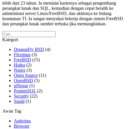
lebih dari 23 tahun. Ia memulai kariernya sebagai pengembang
perangkat lunak dan SQL, kemudian dengan cepat beralih ke
administrasi server Linux/FreeBSD, dan akhirnya ke bidang
keamanan TI. Ia sangat menyukai bekerja dengan sistem FreeBSD
dan perangkat lunak sumber terbuka jika memungkinkan.
Kategori
DragonFly BSD
(4)
Fleximus
(3)
FreeBSD
(15)
Haiku
(2)
Nginx
(3)
Open Source
(11)
OpenBSD
(5)
pfSense
(1)
PostgreSQL
(2)
Security
(22)
Squid
(1)
Awan Tag
Antivirus
Browser