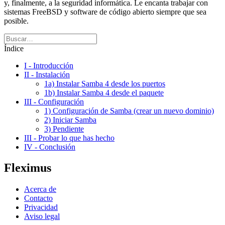
y, finalmente, a la seguridad informática. Le encanta trabajar con
sistemas FreeBSD y software de código abierto siempre que sea
posible.
Índice
I - Introducción
II - Instalación
1a) Instalar Samba 4 desde los puertos
1b) Instalar Samba 4 desde el paquete
III - Configuración
1) Configuración de Samba (crear un nuevo dominio)
2) Iniciar Samba
3) Pendiente
III - Probar lo que has hecho
IV - Conclusión
Fleximus
Acerca de
Contacto
Privacidad
Aviso legal