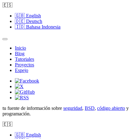
🇪🇸
🇬🇧
English
🇩🇪
Deutsch
🇮🇩
Bahasa Indonesia
Inicio
Blog
Tutoriales
Proyectos
Espejo
tu fuente de información sobre
seguridad
,
BSD
,
código abierto
y
programación.
🇪🇸
🇬🇧
English