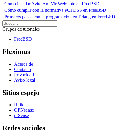
Cómo instalar Avira AntiVir WebGate en FreeBSD
Cómo cumplir con la normativa PCI DSS en FreeBSD
Primeros pasos con la programación en Erlang en FreeBSD
Grupos de tutoriales
FreeBSD
Fleximus
Acerca de
Contacto
Privacidad
Aviso legal
Sitios espejo
Haiku
OPNsense
pfSense
Redes sociales