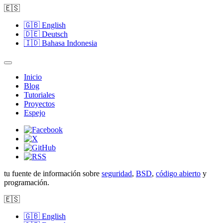
🇪🇸
🇬🇧
English
🇩🇪
Deutsch
🇮🇩
Bahasa Indonesia
Inicio
Blog
Tutoriales
Proyectos
Espejo
tu fuente de información sobre
seguridad
,
BSD
,
código abierto
y
programación.
🇪🇸
🇬🇧
English