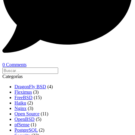
0 Comments
Categorías
DragonFly BSD
(4)
Fleximus
(3)
FreeBSD
(15)
Haiku
(2)
Nginx
(3)
Open Source
(11)
OpenBSD
(5)
pfSense
(1)
PostgreSQL
(2)