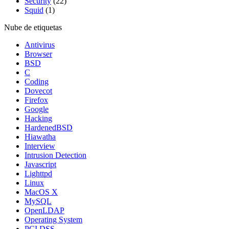
Security
(22)
Squid
(1)
Nube de etiquetas
Antivirus
Browser
BSD
C
Coding
Dovecot
Firefox
Google
Hacking
HardenedBSD
Hiawatha
Interview
Intrusion Detection
Javascript
Lighttpd
Linux
MacOS X
MySQL
OpenLDAP
Operating System
PCI DSS