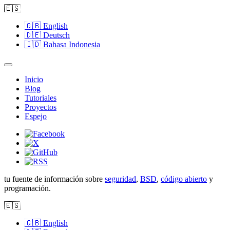
🇪🇸
🇬🇧
English
🇩🇪
Deutsch
🇮🇩
Bahasa Indonesia
Inicio
Blog
Tutoriales
Proyectos
Espejo
tu fuente de información sobre
seguridad
,
BSD
,
código abierto
y
programación.
🇪🇸
🇬🇧
English