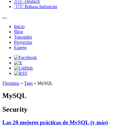
🇩🇪
Deutsch
🇮🇩
Bahasa Indonesia
Inicio
Blog
Tutoriales
Proyectos
Espejo
Fleximus
»
Tags
» MySQL
MySQL
Security
Las 20 mejores prácticas de MySQL (y más)