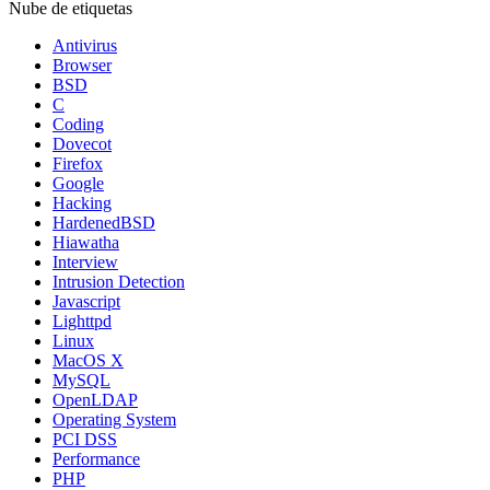
Nube de etiquetas
Antivirus
Browser
BSD
C
Coding
Dovecot
Firefox
Google
Hacking
HardenedBSD
Hiawatha
Interview
Intrusion Detection
Javascript
Lighttpd
Linux
MacOS X
MySQL
OpenLDAP
Operating System
PCI DSS
Performance
PHP