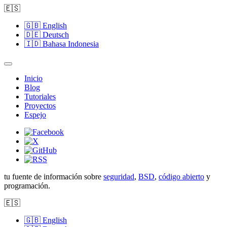
🇪🇸
🇬🇧
English
🇩🇪
Deutsch
🇮🇩
Bahasa Indonesia
Inicio
Blog
Tutoriales
Proyectos
Espejo
tu fuente de información sobre
seguridad
,
BSD
,
código abierto
y
programación.
🇪🇸
🇬🇧
English