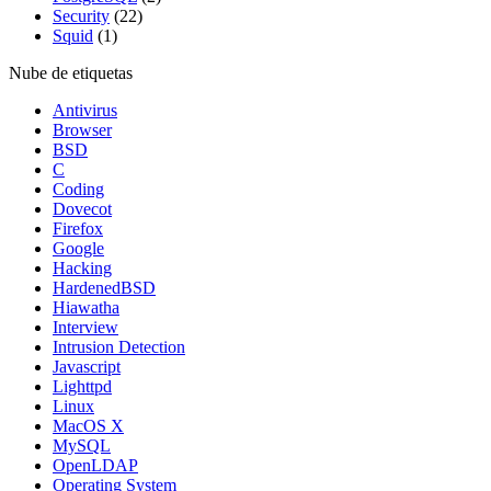
Security
(22)
Squid
(1)
Nube de etiquetas
Antivirus
Browser
BSD
C
Coding
Dovecot
Firefox
Google
Hacking
HardenedBSD
Hiawatha
Interview
Intrusion Detection
Javascript
Lighttpd
Linux
MacOS X
MySQL
OpenLDAP
Operating System