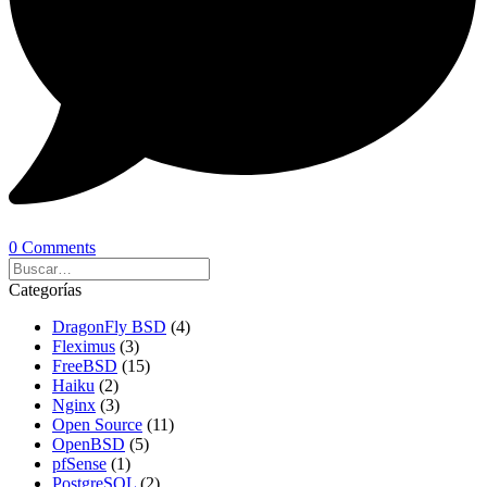
0 Comments
Categorías
DragonFly BSD
(4)
Fleximus
(3)
FreeBSD
(15)
Haiku
(2)
Nginx
(3)
Open Source
(11)
OpenBSD
(5)
pfSense
(1)
PostgreSQL
(2)