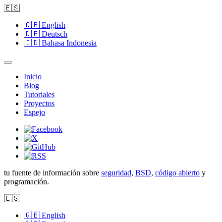
🇪🇸
🇬🇧
English
🇩🇪
Deutsch
🇮🇩
Bahasa Indonesia
Inicio
Blog
Tutoriales
Proyectos
Espejo
tu fuente de información sobre
seguridad
,
BSD
,
código abierto
y
programación.
🇪🇸
🇬🇧
English