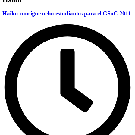
Haiku consigue ocho estudiantes para el GSoC 2011