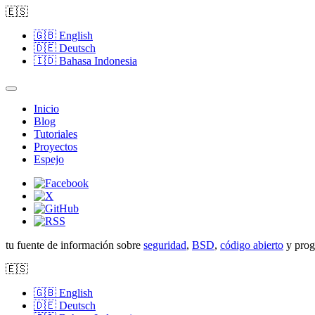
🇪🇸
🇬🇧
English
🇩🇪
Deutsch
🇮🇩
Bahasa Indonesia
Inicio
Blog
Tutoriales
Proyectos
Espejo
tu fuente de información sobre
seguridad
,
BSD
,
código abierto
y prog
🇪🇸
🇬🇧
English
🇩🇪
Deutsch