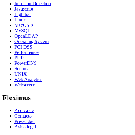
Intrusion Detection
Javascript
Lighttpd
Linux
MacOS X
MySQL
OpenLDAP
Operating System
PCI DSS
Performance
PHP
PowerDNS
Secunia
UNIX
Web Analytics
Webserver
Fleximus
Acerca de
Contacto
Privacidad
Aviso legal