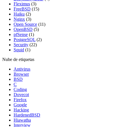
Fleximus
(3)
FreeBSD
(15)
Haiku
(2)
Nginx
(3)
Open Source
(11)
OpenBSD
(5)
pfSense
(1)
PostgreSQL
(2)
Security
(22)
Squid
(1)
Nube de etiquetas
Antivirus
Browser
BSD
C
Coding
Dovecot
Firefox
Google
Hacking
HardenedBSD
Hiawatha
Interview