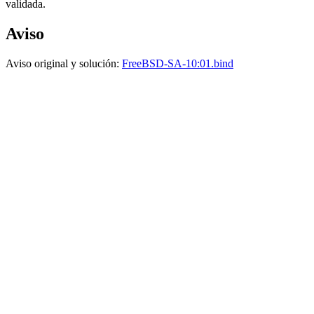
validada.
Aviso
Aviso original y solución:
FreeBSD-SA-10:01.bind