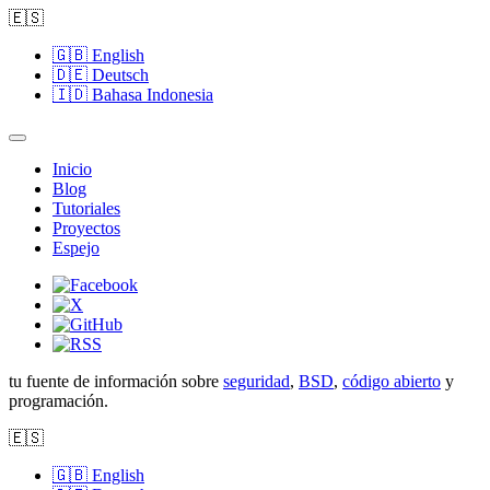
🇪🇸
🇬🇧
English
🇩🇪
Deutsch
🇮🇩
Bahasa Indonesia
Inicio
Blog
Tutoriales
Proyectos
Espejo
tu fuente de información sobre
seguridad
,
BSD
,
código abierto
y
programación.
🇪🇸
🇬🇧
English