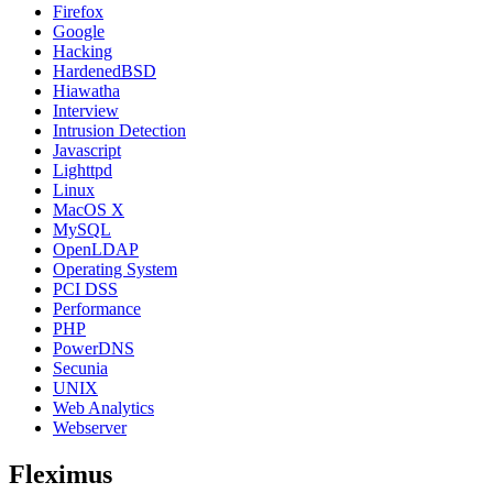
Firefox
Google
Hacking
HardenedBSD
Hiawatha
Interview
Intrusion Detection
Javascript
Lighttpd
Linux
MacOS X
MySQL
OpenLDAP
Operating System
PCI DSS
Performance
PHP
PowerDNS
Secunia
UNIX
Web Analytics
Webserver
Fleximus