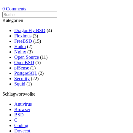
0 Comments
Kategorien
DragonFly BSD
(4)
Fleximus
(3)
FreeBSD
(15)
Haiku
(2)
Nginx
(3)
Open Source
(11)
OpenBSD
(5)
pfSense
(1)
PostgreSQL
(2)
Security
(22)
Squid
(1)
Schlagwortwolke
Antivirus
Browser
BSD
C
Coding
Dovecot