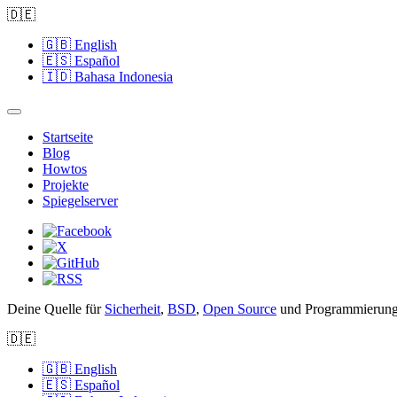
🇩🇪
🇬🇧
English
🇪🇸
Español
🇮🇩
Bahasa Indonesia
Startseite
Blog
Howtos
Projekte
Spiegelserver
Deine Quelle für
Sicherheit
,
BSD
,
Open Source
und Programmierung
🇩🇪
🇬🇧
English
🇪🇸
Español