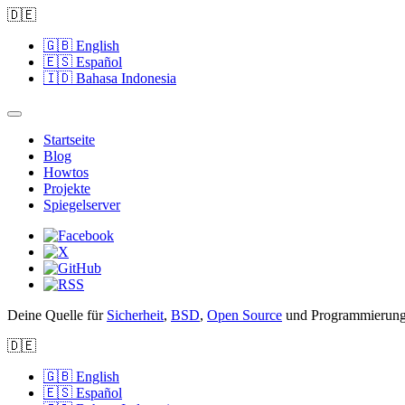
🇩🇪
🇬🇧
English
🇪🇸
Español
🇮🇩
Bahasa Indonesia
Startseite
Blog
Howtos
Projekte
Spiegelserver
Deine Quelle für
Sicherheit
,
BSD
,
Open Source
und Programmierung
🇩🇪
🇬🇧
English
🇪🇸
Español