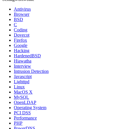
Antivirus
Browser
BSD
C
Coding
Dovecot
Firefox
Google
Hacking
HardenedBSD
Hiawatha
Interview
Intrusion Detection
Javascript
Lighttpd
Linux
MacOS X
MySQL
OpenLDAP
Operating System
PCI DSS
Performance
PHP
PowerDNS