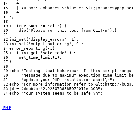
*/
if
(
PHP_SAPI
!=
'cli'
)
{
die
(
"Please run this test from CLI!
\n
"
);}
ini_set
(
'display_errors'
,
1
);
ini_set
(
'output_buffering'
,
0
);
error_reporting
(
-
1
);
if
(
!
ini_get
(
'safe_mode'
))
{
set_time_limit
(
1
);
}
echo
"Testing float behaviour. If this script hangs 
"message due to maximum execution time limit be
"update your PHP installation asap!
\n
"
;
echo
"For more information refer to &lt;http://bugs.
$d
=
(
double
)
"2.2250738585072011e-308"
;
echo
"Your system seems to be safe.
\n
"
;
PHP