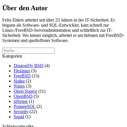
Über den Autor
Felix Ehlers arbeitet seit über 23 Jahren in der IT-Sicherheit. Er
begann als Software- und SQL-Entwickler, kam schnell zur
Linux-/FreeBSD-Serveradministration und schließlich zur IT-
Sicherheit. Wo immer möglich, arbeitet er am liebsten mit FreeBSD-
Systemen und quelloffener Software.
Kategorien
DragonFly BSD
(4)
Fleximus
(3)
FreeBSD
(15)
Haiku
(2)
Nginx
(3)
Open Source
(11)
OpenBSD
(5)
pfSense
(1)
PostgreSQL
(2)
Security
(22)
Squid
(1)
Schlagwortwolke