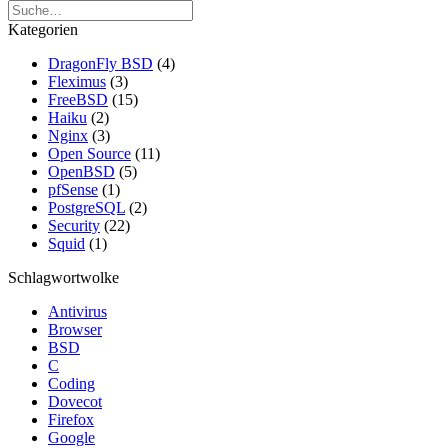
Kategorien
DragonFly BSD
(4)
Fleximus
(3)
FreeBSD
(15)
Haiku
(2)
Nginx
(3)
Open Source
(11)
OpenBSD
(5)
pfSense
(1)
PostgreSQL
(2)
Security
(22)
Squid
(1)
Schlagwortwolke
Antivirus
Browser
BSD
C
Coding
Dovecot
Firefox
Google