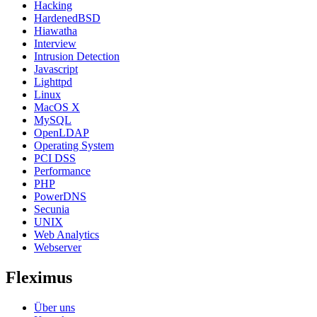
Hacking
HardenedBSD
Hiawatha
Interview
Intrusion Detection
Javascript
Lighttpd
Linux
MacOS X
MySQL
OpenLDAP
Operating System
PCI DSS
Performance
PHP
PowerDNS
Secunia
UNIX
Web Analytics
Webserver
Fleximus
Über uns