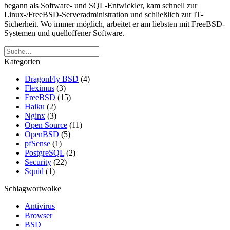
begann als Software- und SQL-Entwickler, kam schnell zur
Linux-/FreeBSD-Serveradministration und schließlich zur IT-
Sicherheit. Wo immer möglich, arbeitet er am liebsten mit FreeBSD-
Systemen und quelloffener Software.
Kategorien
DragonFly BSD
(4)
Fleximus
(3)
FreeBSD
(15)
Haiku
(2)
Nginx
(3)
Open Source
(11)
OpenBSD
(5)
pfSense
(1)
PostgreSQL
(2)
Security
(22)
Squid
(1)
Schlagwortwolke
Antivirus
Browser
BSD