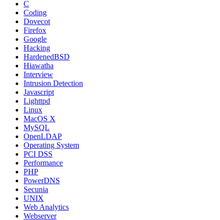
C
Coding
Dovecot
Firefox
Google
Hacking
HardenedBSD
Hiawatha
Interview
Intrusion Detection
Javascript
Lighttpd
Linux
MacOS X
MySQL
OpenLDAP
Operating System
PCI DSS
Performance
PHP
PowerDNS
Secunia
UNIX
Web Analytics
Webserver